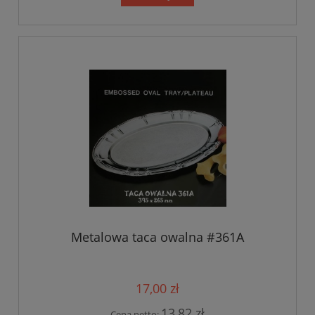
Metalowa taca owalna #361A
17,00 zł
13,82 zł
Cena netto: