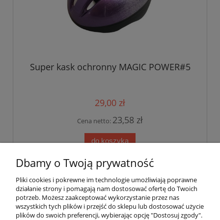
Super kask ochronny MAGIC POWER#5
29,00 zł
23,58 zł
Cena netto:
do koszyka
Dbamy o Twoją prywatność
Pliki cookies i pokrewne im technologie umożliwiają poprawne
działanie strony i pomagają nam dostosować ofertę do Twoich
Instrukcje
potrzeb. Możesz zaakceptować wykorzystanie przez nas
wszystkich tych plików i przejść do sklepu lub dostosować użycie
plików do swoich preferencji, wybierając opcję "Dostosuj zgody".
Dostawa i płatności