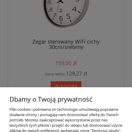
Zegar sterowany WiFi cichy
30cm/srebrny
159,00 zł
129,27 zł
Cena netto:
do koszyka
Dbamy o Twoją prywatność
Pliki cookies i pokrewne im technologie umożliwiają poprawne
działanie strony i pomagają nam dostosować ofertę do Twoich
Instrukcje
potrzeb. Możesz zaakceptować wykorzystanie przez nas
wszystkich tych plików i przejść do sklepu lub dostosować użycie
plików do swoich preferencji, wybierając opcję "Dostosuj zgody".