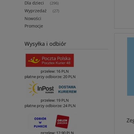
Dla dzieci
(296)
Wyprzedaż
(27)
Nowości
Promocje
Wysyłka i odbiór
przelew: 16 PLN
płatne przy odbiorze: 20 PLN
przelew: 19
PLN
płatne przy odbiorze:
24 PLN
Ze
p
rzelew: 12
,90
PLN