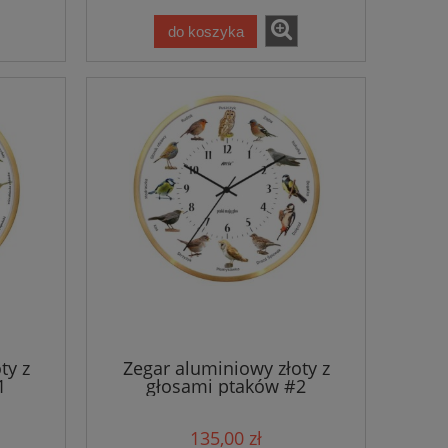
do koszyka
ty z
Zegar aluminiowy złoty z
1
głosami ptaków #2
135,00 zł