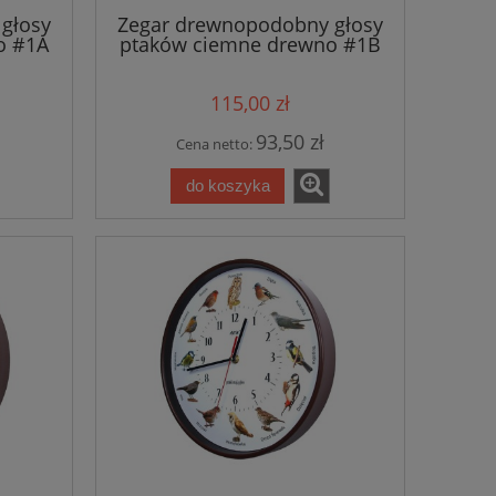
głosy
Zegar drewnopodobny głosy
o #1A
ptaków ciemne drewno #1B
115,00 zł
93,50 zł
Cena netto:
do koszyka