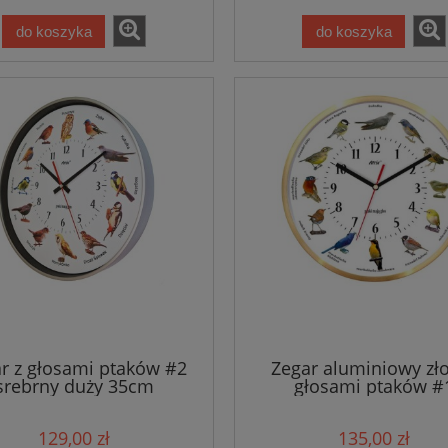
do koszyka
do koszyka
r z głosami ptaków #2
Zegar aluminiowy zło
srebrny duży 35cm
głosami ptaków #
129,00 zł
135,00 zł