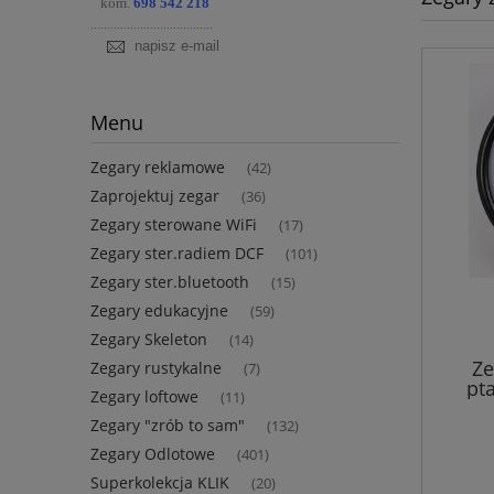
kom.
698 542 218
.....................................
napisz e-mail
Menu
Zegary reklamowe
(42)
Zaprojektuj zegar
(36)
Zegary sterowane WiFi
(17)
Zegary ster.radiem DCF
(101)
Zegary ster.bluetooth
(15)
Zegary edukacyjne
(59)
Zegary Skeleton
(14)
Ze
Zegary rustykalne
(7)
pt
Zegary loftowe
(11)
Zegary "zrób to sam"
(132)
Zegary Odlotowe
(401)
Superkolekcja KLIK
(20)