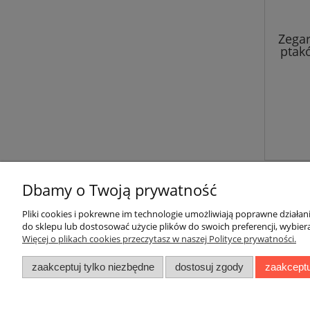
Zega
ptak
Dbamy o Twoją prywatność
Pliki cookies i pokrewne im technologie umożliwiają poprawne działa
do sklepu lub dostosować użycie plików do swoich preferencji, wybiera
Więcej o plikach cookies przeczytasz w naszej Polityce prywatności.
Instrukcje
Dost
zaakceptuj tylko niezbędne
dostosuj zgody
zaakceptu
Systemy mocowań
Jak 
wskazówek
Kosz
Spos