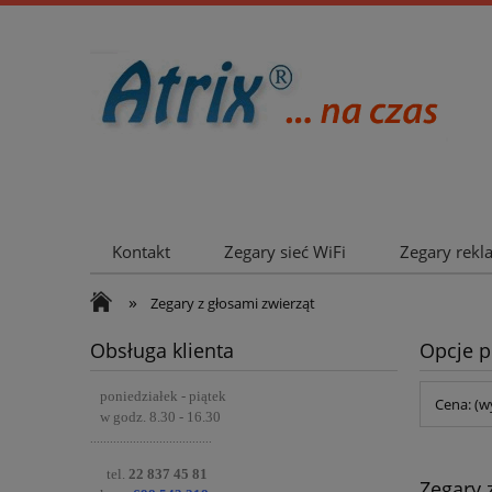
Kontakt
Zegary sieć WiFi
Zegary rek
Współpraca
»
Zegary z głosami zwierząt
Obsługa klienta
Opcje p
poniedziałek - piątek
Cena: (w
w godz. 8.30 - 16.30
.....................................
tel.
22 837 45 81
Zegary 