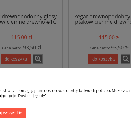
r drewnopodobny głosy
Zegar drewnopodobny 
ów ciemne drewno #1C
ptaków ciemne drewn
115,00 zł
115,00 zł
93,50 zł
93,50 zł
Cena netto:
Cena netto:
do koszyka
do koszyka
«
1
2
3
»
nie strony i pomagają nam dostosować ofertę do Twoich potrzeb. Możesz zaa
jąc opcję "Dostosuj zgody".
awa i płatności
Moje konto
Bezpieczne zakupu
j wszystkie
kupować?
Twoje zamówienie
Reklamacja towaru
ty dostawy
Ustawienie konta
Formularz rezygnacji
oby płatności
Przechowalnia
Odstąpienie od umowy