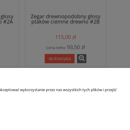
głosy
Zegar drewnopodobny głosy
o #2A
ptaków ciemne drewno #2B
115,00 zł
93,50 zł
Cena netto:
do koszyka
kceptować wykorzystanie przez nas wszystkich tych plików i przejść
Informacje
O nas
Regulamin sklepu
O nas
Polityka prywatności
Formularz kontaktowy
Polityka cookies
Dojazd