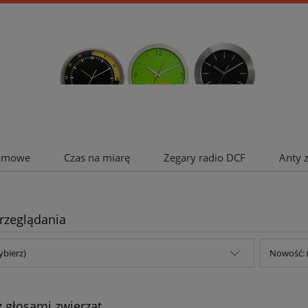
lamowe
Czas na miarę
Zegary radio DCF
Anty 
rzeglądania
ybierz)
Nowość: 
z głosami zwierząt