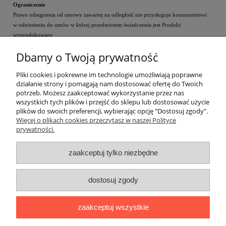
Ograniczenie
Prawo odstąpienia od umowy zawartej na odległość nie przysługuje konsumentowi
w odniesieniu do umów w której przedmiotem świadczenia jest Produkt
wyprodukowany
według specyfikacji konsumenta (produkty z kategorii "zaprojektuj zegar").
Dbamy o Twoją prywatność
Pliki cookies i pokrewne im technologie umożliwiają poprawne
działanie strony i pomagają nam dostosować ofertę do Twoich
Instrukcje
potrzeb. Możesz zaakceptować wykorzystanie przez nas
wszystkich tych plików i przejść do sklepu lub dostosować użycie
plików do swoich preferencji, wybierając opcję "Dostosuj zgody".
Dostawa i płatności
Więcej o plikach cookies przeczytasz w naszej Polityce
prywatności.
Moje konto
zaakceptuj tylko niezbędne
Bezpieczne zakupu
dostosuj zgody
Informacje
zaakceptuj wszystkie
O nas