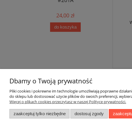
24,00 zł
do koszyka
Dbamy o Twoją prywatność
Pliki cookies i pokrewne im technologie umożliwiają poprawne działa
do sklepu lub dostosować użycie plików do swoich preferencji, wybiera
Więcej o plikach cookies przeczytasz w naszej Polityce prywatności.
Instrukcje
Dost
zaakceptuj tylko niezbędne
dostosuj zgody
zaakceptu
Systemy mocowań
Jak 
wskazówek
Kosz
Spos