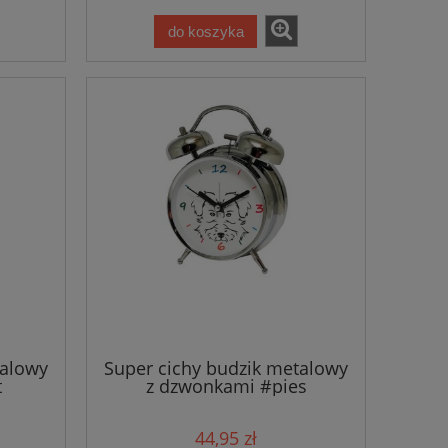
do koszyka
talowy
Super cichy budzik metalowy
t
z dzwonkami #pies
44,95 zł