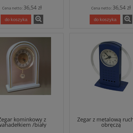
36,54 zł
36,54 zł
Cena netto:
Cena netto:
do koszyka
do koszyka
Zegar kominkowy z
Zegar z metalową ru
wahadełkiem /biały
obręczą