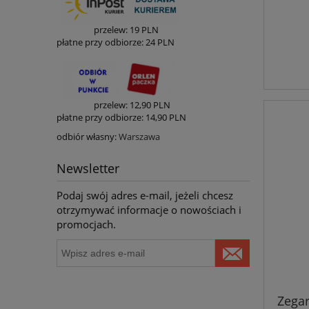
przelew: 19
PLN
płatne przy odbiorze:
24 PLN
p
rzelew: 12
,90
PLN
płatne przy odbiorze: 14
,90
PLN
odbiór własny:
Warszawa
Newsletter
Podaj swój adres e-mail, jeżeli chcesz
otrzymywać informacje o nowościach i
promocjach.
Zega