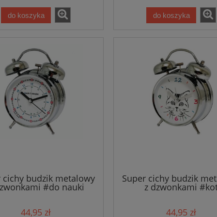
do koszyka
do koszyka
 cichy budzik metalowy
Super cichy budzik me
dzwonkami #do nauki
z dzwonkami #ko
44,95 zł
44,95 zł