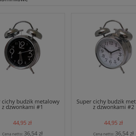
 cichy budzik metalowy
Super cichy budzik me
z dzwonkami #1
z dzwonkami #2
44,95 zł
44,95 zł
36,54 zł
36,54 zł
Cena netto:
Cena netto: