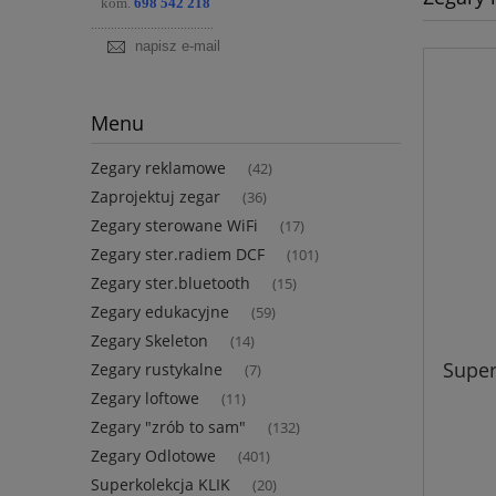
kom.
698 542 218
.....................................
napisz e-mail
Menu
Zegary reklamowe
(42)
Zaprojektuj zegar
(36)
Zegary sterowane WiFi
(17)
Zegary ster.radiem DCF
(101)
Zegary ster.bluetooth
(15)
Zegary edukacyjne
(59)
Zegary Skeleton
(14)
Super
Zegary rustykalne
(7)
Zegary loftowe
(11)
Zegary "zrób to sam"
(132)
Zegary Odlotowe
(401)
Superkolekcja KLIK
(20)