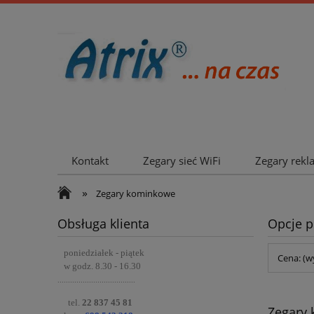
Kontakt
Zegary sieć WiFi
Zegary rek
Współpraca
»
Zegary kominkowe
Obsługa klienta
Opcje p
poniedziałek - piątek
Cena: (w
w godz. 8.30 - 16.30
.....................................
tel.
22 837 45 81
Zegary