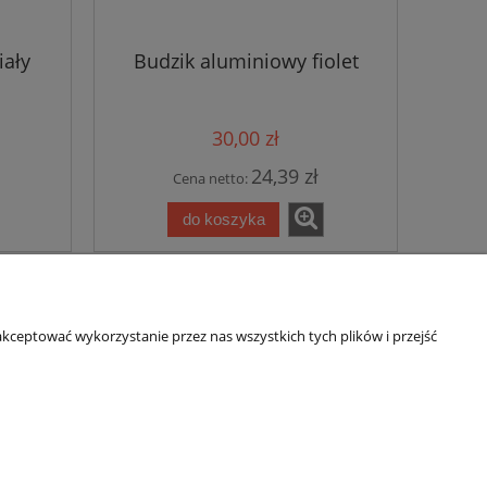
iały
Budzik aluminiowy fiolet
30,00 zł
24,39 zł
Cena netto:
do koszyka
7
»
kceptować wykorzystanie przez nas wszystkich tych plików i przejść
Informacje
O nas
Regulamin sklepu
O nas
Polityka prywatności
Formularz kontaktowy
Polityka cookies
Dojazd