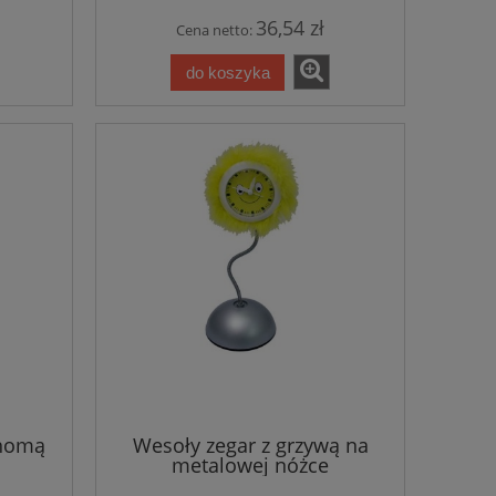
36,54 zł
Cena netto:
do koszyka
chomą
Wesoły zegar z grzywą na
metalowej nóżce