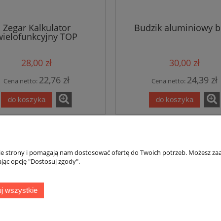
Zegar Kalkulator
Budzik aluminiowy b
wielofunkcyjny TOP
28,00 zł
30,00 zł
22,76 zł
24,39 zł
Cena netto:
Cena netto:
do koszyka
do koszyka
«
1
2
3
4
5
...
nie strony i pomagają nam dostosować ofertę do Twoich potrzeb. Możesz zaa
jąc opcję "Dostosuj zgody".
awa i płatności
Moje konto
Bezpieczne zakupu
j wszystkie
kupować?
Twoje zamówienie
Reklamacja towaru
ty dostawy
Ustawienie konta
Formularz rezygnacji
oby płatności
Przechowalnia
Odstąpienie od umowy