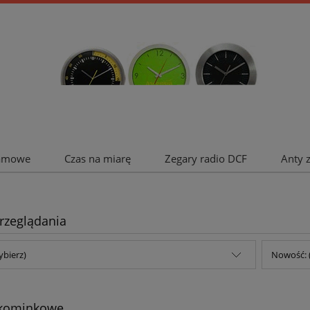
lamowe
Czas na miarę
Zegary radio DCF
Anty 
rzeglądania
ybierz)
Nowość: 
 kominkowe