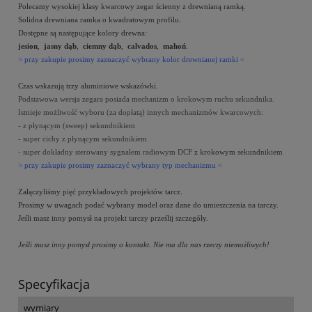
Polecamy wysokiej klasy kwarcowy zegar ścienny z drewnianą ramką.
Solidna drewniana ramka o kwadratowym profilu.
Dostępne są następujące kolory drewna:
jesion
,
jasny dąb
,
ciemny dąb
,
calvados
,
mahoń
.
> przy zakupie prosimy zaznaczyć wybrany kolor drewnianej ramki <
Czas wskazują trzy aluminiowe wskazówki.
Podstawowa wersja zegara posiada mechanizm o krokowym ruchu sekundnika.
Istnieje możliwość wyboru (za dopłatą) innych mechanizmów kwarcowych:
- z płynącym (sweep) sekundnikiem
- super cichy z płynącym
sekundnikiem
- super dokładny
sterowany sygnałem radiowym DCF
z krokowym sekundnikiem
> przy zakupie prosimy zaznaczyć wybrany typ mechanizmu <
Załączyliśmy pięć przykładowych projektów tarcz.
Prosimy w uwagach podać wybrany model oraz dane do umieszczenia na tarczy.
Jeśli masz inny pomysł na projekt tarczy prześlij szczegóły.
Jeśli masz inny pomysł prosimy o kontakt. Nie ma dla nas rzeczy niemożliwych!
Specyfikacja
wymiary