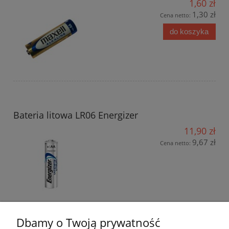
1,60 zł
1,30 zł
Cena netto:
do koszyka
Bateria litowa LR06 Energizer
11,90 zł
9,67 zł
Cena netto:
Dbamy o Twoją prywatność