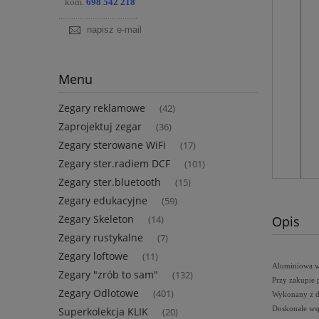
kom.
698 542 218
.....................................
napisz e-mail
Menu
Zegary reklamowe
(42)
Zaprojektuj zegar
(36)
Zegary sterowane WiFi
(17)
Zegary ster.radiem DCF
(101)
Zegary ster.bluetooth
(15)
Zegary edukacyjne
(59)
Zegary Skeleton
Opis
(14)
Zegary rustykalne
(7)
Zegary loftowe
(11)
Aluminiowa w
Zegary "zrób to sam"
(132)
Przy zakupie 
Zegary Odlotowe
(401)
Wykonany z do
Superkolekcja KLIK
Doskonale ws
(20)