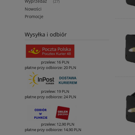
Wyprzedaż
(27)
Nowości
Promocje
Wysyłka i odbiór
przelew: 16 PLN
płatne przy odbiorze: 20 PLN
przelew: 19
PLN
płatne przy odbiorze:
24 PLN
p
rzelew: 12
,90
PLN
płatne przy odbiorze: 14
,90
PLN