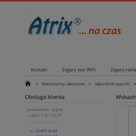
Kontakt
Zegary sieć WiFi
Zegary rek
Współpraca
»
»
»
Mechanizmy i akcesoria
Sekundniki typu SK
Obsługa klienta
Wskazó
poniedziałek - piątek
w godz. 8.30 - 16.30
.....................................
tel.
22 837 45 81