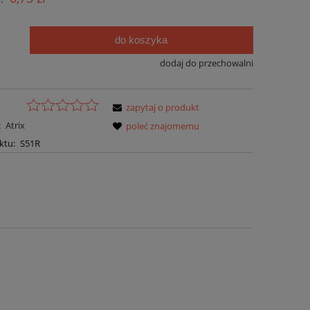
do koszyka
.
dodaj do przechowalni
zapytaj o produkt
:
Atrix
poleć znajomemu
ktu:
S51R