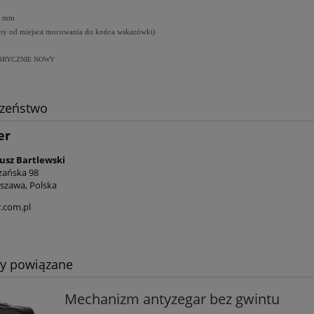
5 mm
ony od miejsca mocowania do końca wskazówki)
BRYCZNIE NOWY
czeństwo
er
usz Bartlewski
zańska 98
szawa, Polska
.com.pl
ty powiązane
Mechanizm antyzegar bez gwintu