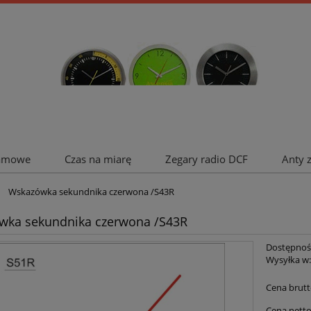
lamowe
Czas na miarę
Zegary radio DCF
Anty 
Wskazówka sekundnika czerwona /S43R
wka sekundnika czerwona /S43R
Dostępnoś
Wysyłka w
Cena brutt
Cena netto