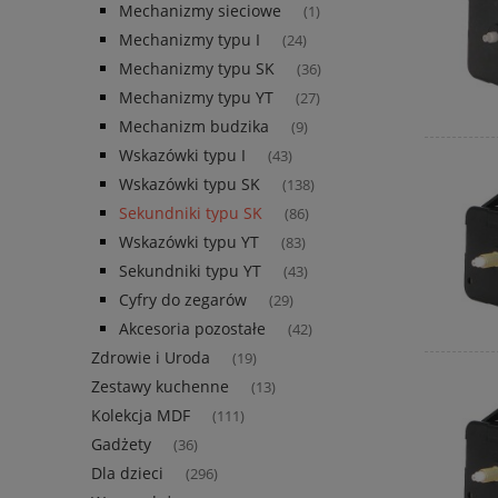
Mechanizmy sieciowe
(1)
Mechanizmy typu I
(24)
Mechanizmy typu SK
(36)
Mechanizmy typu YT
(27)
Mechanizm budzika
(9)
Wskazówki typu I
(43)
Wskazówki typu SK
(138)
Sekundniki typu SK
(86)
Wskazówki typu YT
(83)
Sekundniki typu YT
(43)
Cyfry do zegarów
(29)
Akcesoria pozostałe
(42)
Zdrowie i Uroda
(19)
Zestawy kuchenne
(13)
Kolekcja MDF
(111)
Gadżety
(36)
Dla dzieci
(296)