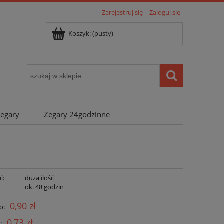
Zarejestruj się
Zaloguj się
Koszyk:
(pusty)
zegary
Zegary 24godzinne
ć:
duża ilość
:
ok. 48 godzin
0,90 zł
o:
0,73 zł
: