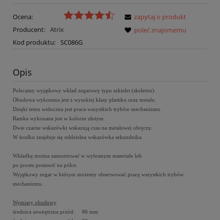
Ocena:
zapytaj o produkt
Producent:
Atrix
poleć znajomemu
Kod produktu:
SC086G
Opis
Polecamy wyjątkowy wkład zegarowy typu szkielet (skeleton).
Obudowa wykonana jest z wysokiej klasy plastiku oraz metalu.
Dzięki temu widoczna jest praca wszystkich trybów mechanizmu.
Ramka wykonana jest w kolorze złotym.
Dwie czarne wskazówki wskazują czas na metalowej obręczy.
W środku znajduje się oddzielna wskazówka sekundnika.
Wkładkę można zamontować w wybranym materiale lub
po prostu postawić na półce.
Wyjątkowy zegar w którym możemy obserwować pracę wszystkich trybów
mechanizmu.
Wymiary obudowy
średnica zewnętrzna przód: 86 mm