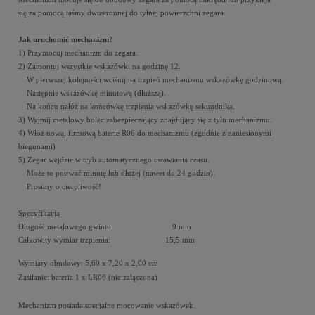
się za pomocą taśmy dwustronnej do tylnej powierzchni zegara.
Jak uruchomić mechanizm?
1) Przymocuj mechanizm do zegara.
2) Zamontuj wszystkie wskazówki na godzinę 12.
W pierwszej kolejności wciśnij na trzpień mechanizmu wskazówkę godzinową.
Następnie wskazówkę minutową (dłuższą).
Na końcu nałóż na końcówkę trzpienia wskazówkę sekundnika.
3) Wyjmij metalowy bolec zabezpieczający znajdujący się z tyłu mechanizmu.
4) Włóż nową, firmową baterie R06 do mechanizmu (zgodnie z naniesionymi
biegunami)
5) Zegar wejdzie w tryb automatycznego ustawiania czasu.
Może to potrwać minutę lub dłużej (nawet do 24 godzin).
Prosimy o cierpliwość!
Specyfikacja
Długość metalowego gwintu: 9 mm
Całkowity wymiar trzpienia: 15,5 mm
Wymiary obudowy: 5,60 x 7,20 x 2,00 cm
Zasilanie: bateria 1 x LR06 (nie załączona)
Mechanizm posiada specjalne mocowanie wskazówek.