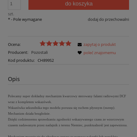
do koszyka
szt.
*
- Pole wymagane
dodaj do przechowalni
Ocena:
zapytaj o produkt
Producent:
Pozostali
poleć znajomemu
Kod produktu:
CH899S2
Opis
Polecamy super dokładny
mechanizm kwarcowy sterowany falami radiowymi DCF
wraz z kompletem wskazówek.
Wskazówka sekundnika tego modelu porusza się ruchem płynnym (sweep).
Mechanizm działa bezgłośnie.
Dzięki codziennemu sprawdzaniu zgodności wskazywanego czasu ze wzorcowym
czasem nadawanym przez nadajnik z terenu Niemiec, punktualność jest zapewniona.
Mechanizm mocuje się do obudowy zegara za pomocą nakrętki lub przykleja