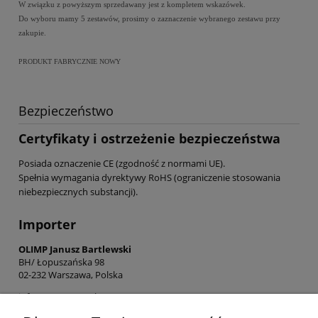
W związku z powyższym sprzedawany jest z kompletem wskazówek.
Do wyboru mamy 5 zestawów, prosimy o zaznaczenie wybranego zestawu przy
zakupie.
PRODUKT FABRYCZNIE NOWY
Bezpieczeństwo
Certyfikaty i ostrzeżenie bezpieczeństwa
Posiada oznaczenie CE (zgodność z normami UE).
Spełnia wymagania dyrektywy RoHS (ograniczenie stosowania
niebezpiecznych substancji).
Importer
OLIMP Janusz Bartlewski
BH/ Łopuszańska 98
02-232 Warszawa, Polska
info@zegar.com.pl