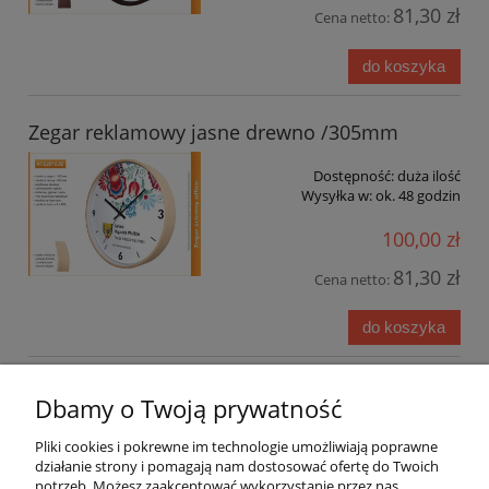
81,30 zł
Cena netto:
do koszyka
Zegar reklamowy jasne drewno /305mm
Dostępność:
duża ilość
Wysyłka w:
ok. 48 godzin
100,00 zł
81,30 zł
Cena netto:
do koszyka
«
1
2
3
»
Dbamy o Twoją prywatność
Pliki cookies i pokrewne im technologie umożliwiają poprawne
działanie strony i pomagają nam dostosować ofertę do Twoich
Instrukcje
potrzeb. Możesz zaakceptować wykorzystanie przez nas