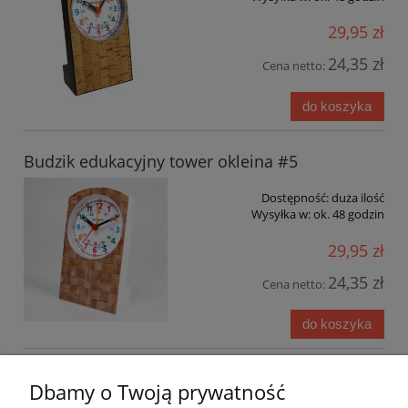
29,95 zł
24,35 zł
Cena netto:
do koszyka
Budzik edukacyjny tower okleina #5
Dostępność:
duża ilość
Wysyłka w:
ok. 48 godzin
29,95 zł
24,35 zł
Cena netto:
do koszyka
«
1
2
3
4
5
6
»
Dbamy o Twoją prywatność